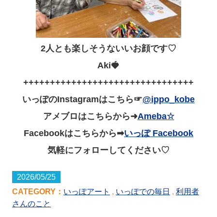
2人とも楽しそうないいお顔です♡
Aki🍓
++++++++++++++++++++++++++++++++
いっぽのInstagramはこちら☞
@ippo_kobe
アメブロはこちらから➜
Ameba☆
Facebookはこちらから➡
いっぽ Facebook
気軽にフォローしてください♡
2026/05/25
CATEGORY：
いっぽアート
,
いっぽでの毎日
,
利用者
さんのこと