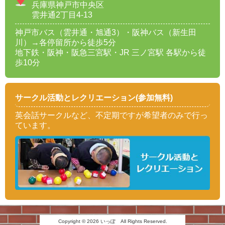
兵庫県神戸市中央区
雲井通2丁目4-13
神戸市バス（雲井通・旭通3）・阪神バス（新生田
川）→各停留所から徒歩5分
地下鉄・阪神・阪急三宮駅・JR 三ノ宮駅 各駅から徒
歩10分
サークル活動とレクリエーション(参加無料)
英会話サークルなど、不定期ですが希望者のみで行っ
ています。
Copyright © 2026 いっぽ All Rights Reserved.